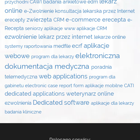
lekarz
badania ankietowe
edm
przychodni
CAWI
online
e-Zwolnienie
konsultacja lekarska przez Internet
zwierzęta
e-commerce
erecepta
erecepty
CRM
e-
Recepta
seniorzy
aplikacje www
aplikacje CRM
ezwolnienie
lekarz przez internet
lekarze online
aplikacje
ecrf
medfile
systemy raportowania
elektroniczna
webowe
program dla lekarzy
dokumentacja medyczna
poradnia
web applications
telemedyczna
program dla
gabinetu
electronic case report form
aplikacje mobilne
CATI
dedicated applications
weterynarz online
Dedicated software
ezwolnienia
aplikacje dla lekarzy
badania kliniczne
Polecane serwisy: