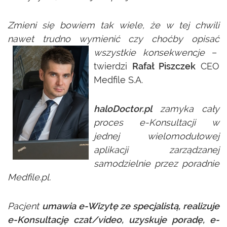
Zmieni się bowiem tak wiele, że w tej chwili
nawet trudno wymienić czy choćby opisa
ć
ws
zystkie konsekwencje
–
twierdzi
Rafał Piszczek
CEO
Medfile S.A.
haloDoctor.pl
zamyka cały
proces e-Konsultacji w
jednej wielomodułowej
aplikacji zarządzanej
samodzielnie przez poradnie
Medfile.pl.
Pacjent
umawia e-Wizytę ze specjalistą, realizuje
e-Konsultację czat/video, uzyskuje poradę, e-