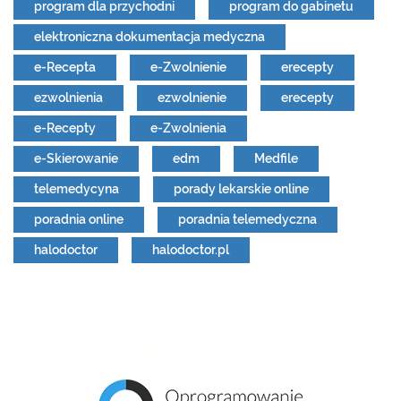
program dla przychodni
program do gabinetu
elektroniczna dokumentacja medyczna
e-Recepta
e-Zwolnienie
erecepty
ezwolnienia
ezwolnienie
erecepty
e-Recepty
e-Zwolnienia
e-Skierowanie
edm
Medfile
telemedycyna
porady lekarskie online
poradnia online
poradnia telemedyczna
halodoctor
halodoctor.pl