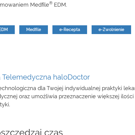
®
ramowaniem Medfile
EDM.
EDM
Medfile
e-Recepta
e-Zwolnienie
a Telemedyczna haloDoctor
chnologiczna dla Twojej indywidualnej praktyki leka
ycznej oraz umożliwia przeznaczenie większej ilości
yki.
szczędzaj czas