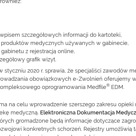
 również:
 wpisem szczegółowych informacji do kartoteki,
i produktów medycznych używanych w gabinecie,
binetu z rejestracją online,
zegółowy grafik wizyt.
tyczniu 2020 r. sprawia, że specjaliści zawodów 
prowadzania obowiązkowych e-Zwolnień oferujemy wsp
®
 kompleksowego oprogramowania Medfile
EDM.
ma na celu wprowadzenie szerszego zakresu opieki 
iekę medyczną.
Elektroniczna Dokumentacja Medyc
tórych gromadzone będą informacje dotyczące zagr
rozwojowi konkretnych schorzeń. Rejestry umożliwią