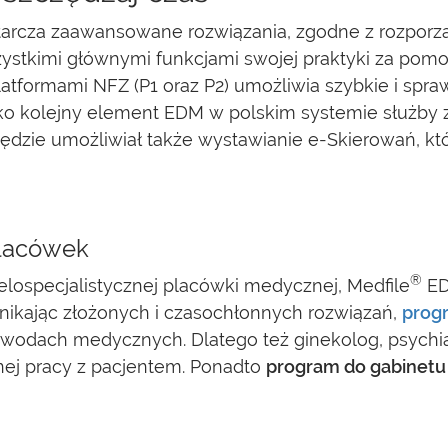
rcza zaawansowane rozwiązania, zgodne z rozporząd
ystkimi głównymi funkcjami swojej praktyki za pomo
latformami NFZ (P1 oraz P2) umożliwia szybkie i spr
ako kolejny element EDM w polskim systemie służby 
ędzie umożliwiał także wystawianie e-Skierowań, któ
placówek
®
ielospecjalistycznej placówki medycznej, Medfile
ED
Unikając złożonych i czasochłonnych rozwiązań,
prog
zawodach medycznych. Dlatego też ginekolog, psychia
nej pracy z pacjentem. Ponadto
program do gabinetu