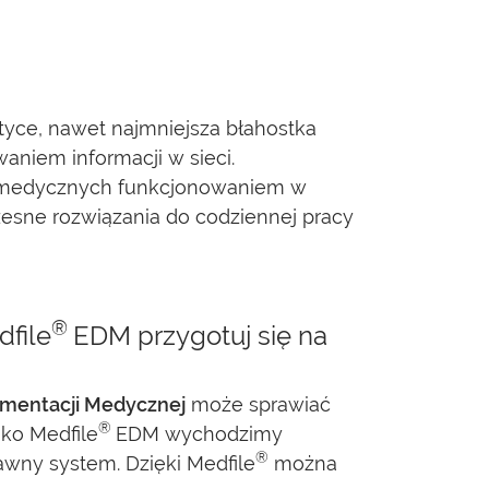
ktyce, nawet najmniejsza błahostka
aniem informacji w sieci.
ch medycznych funkcjonowaniem w
esne rozwiązania do codziennej pracy
®
file
EDM przygotuj się na
umentacji Medycznej
może sprawiać
®
ako Medfile
EDM wychodzimy
®
wny system. Dzięki Medfile
można